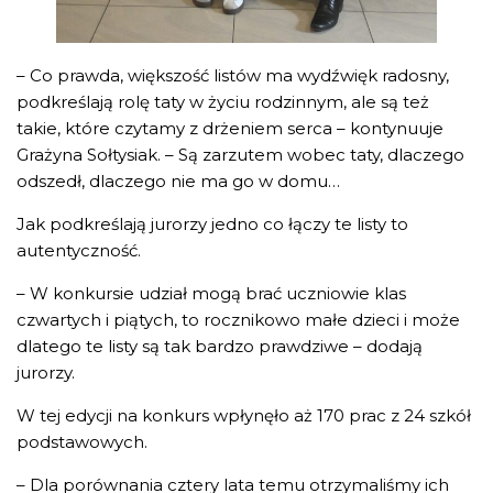
– Co prawda, większość listów ma wydźwięk radosny,
podkreślają rolę taty w życiu rodzinnym, ale są też
takie, które czytamy z drżeniem serca – kontynuuje
Grażyna Sołtysiak. – Są zarzutem wobec taty, dlaczego
odszedł, dlaczego nie ma go w domu…
Jak podkreślają jurorzy jedno co łączy te listy to
autentyczność.
– W konkursie udział mogą brać uczniowie klas
czwartych i piątych, to rocznikowo małe dzieci i może
dlatego te listy są tak bardzo prawdziwe – dodają
jurorzy.
W tej edycji na konkurs wpłynęło aż 170 prac z 24 szkół
podstawowych.
– Dla porównania cztery lata temu otrzymaliśmy ich