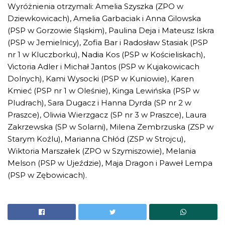
Wyróżnienia otrzymali: Amelia Szyszka (ZPO w
Dziewkowicach), Amelia Garbaciak i Anna Gilowska
(PSP w Gorzowie Śląskim), Paulina Deja i Mateusz Iskra
(PSP w Jemielnicy), Zofia Bar i Radosław Stasiak (PSP
nr 1 w Kluczborku), Nadia Kos (PSP w Kościeliskach),
Victoria Adler i Michał Jantos (PSP w Kujakowicach
Dolnych), Kami Wysocki (PSP w Kuniowie), Karen
Kmieć (PSP nr 1 w Oleśnie), Kinga Lewińska (PSP w
Pludrach), Sara Dugacz i Hanna Dyrda (SP nr 2 w
Praszce), Oliwia Wierzgacz (SP nr 3 w Praszce), Laura
Zakrzewska (SP w Solarni), Milena Zembrzuska (ZSP w
Starym Koźlu), Marianna Chłód (ZSP w Strojcu),
Wiktoria Marszałek (ZPO w Szymiszowie), Melania
Melson (PSP w Ujeździe), Maja Dragon i Paweł Lempa
(PSP w Zębowicach).