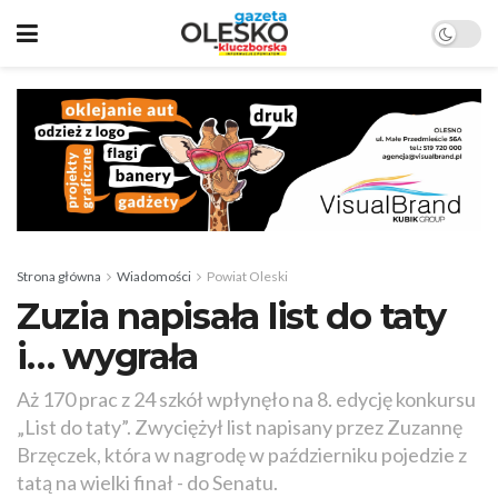
Strona główna
Wiadomości
Powiat Oleski
Zuzia napisała list do taty
i… wygrała
Aż 170 prac z 24 szkół wpłynęło na 8. edycję konkursu
„List do taty”. Zwyciężył list napisany przez Zuzannę
Brzęczek, która w nagrodę w październiku pojedzie z
tatą na wielki finał - do Senatu.