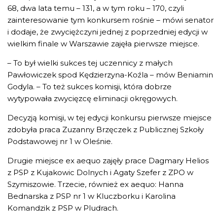
68, dwa lata temu – 131, a w tym roku – 170, czyli
zainteresowanie tym konkursem rośnie – mówi senator
i dodaje, że zwyciężczyni jednej z poprzedniej edycji w
wielkim finale w Warszawie zajęła pierwsze miejsce.
– To był wielki sukces tej uczennicy z małych
Pawłowiczek spod Kędzierzyna-Koźla – mów Beniamin
Godyla. – To też sukces komisji, która dobrze
wytypowała zwycięzcę eliminacji okręgowych.
Decyzją komisji, w tej edycji konkursu pierwsze miejsce
zdobyła praca Zuzanny Brzęczek z Publicznej Szkoły
Podstawowej nr 1 w Oleśnie.
Drugie miejsce ex aequo zajęły prace Dagmary Helios
z PSP z Kujakowic Dolnych i Agaty Szefer z ZPO w
Szymiszowie. Trzecie, również ex aequo: Hanna
Bednarska z PSP nr 1 w Kluczborku i Karolina
Komandzik z PSP w Pludrach.