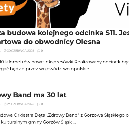
a budowa kolejnego odcinka S11. Jes
rtowa do obwodnicy Olesna
A
30 CZERWCA 2026
0
0 kilometrów nowej ekspresówki Realizowany odcinek będzie
gać będzie przez województwo opolskie...
wy Band ma 30 lat
A
25 CZERWCA 2026
0
eżowa Orkiestra Dęta „Zdrowy Band” z Gorzowa Śląskiego o
 kulturalnym gminy Gorzów Śląski,...