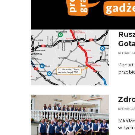
Rusz
Gota
REDAKCJ
Ponad 1
przebie
Zdro
REDAKCJ
Młodzi
w życiu