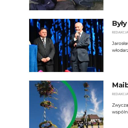
Był
REDAKCJ
Jarosła
włodarz
Maib
REDAKCJ
Zwycza
wspólno