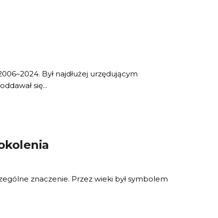
 2006–2024. Był najdłużej urzędującym
ddawał się...
pokolenia
czególne znaczenie. Przez wieki był symbolem