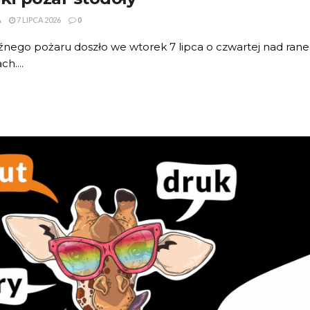
A
7 LIPCA 2026
0
nego pożaru doszło we wtorek 7 lipca o czwartej nad ranem
h....