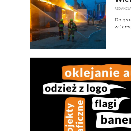
REDAKCJ
Do groź
w Jamac