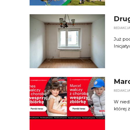
Drug
REDAKCJ
Już po
Inicjat
Marc
REDAKCJ
W niedz
której z