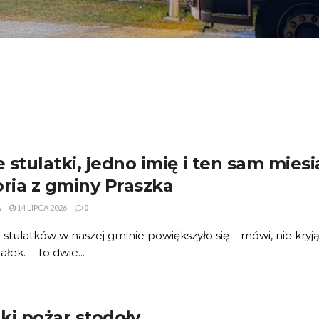
 stulatki, jedno imię i ten sam mies
oria z gminy Praszka
A
14 LIPCA 2026
0
 stulatków w naszej gminie powiększyło się – mówi, nie kry
łek. – To dwie...
ki pożar stodoły