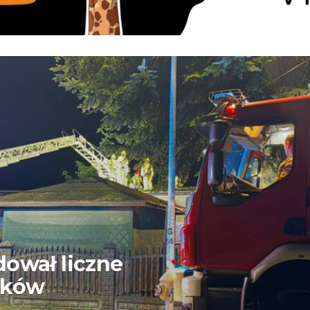
dował liczne
aków