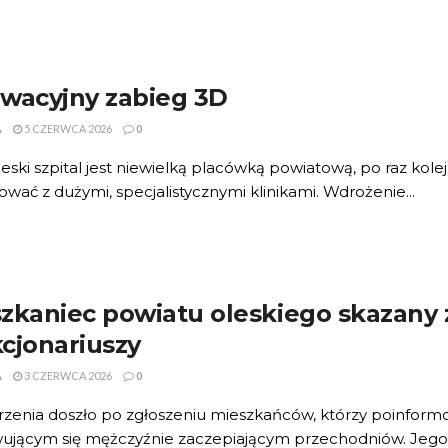
wacyjny zabieg 3D
A
5 CZERWCA 2026
0
eski szpital jest niewielką placówką powiatową, po raz ko
wać z dużymi, specjalistycznymi klinikami. Wdrożenie...
zkaniec powiatu oleskiego skazany 
cjonariuszy
A
3 CZERWCA 2026
0
zenia doszło po zgłoszeniu mieszkańców, którzy poinformo
ującym się mężczyźnie zaczepiającym przechodniów. Jego