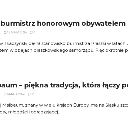
y burmistrz honorowym obywatelem
A
12 MAJA 2026
0
w Tkaczyński pełnił stanowisko burmistrza Praszki w latach
em w dziejach praszkowskiego samorządu. Pięciokrotnie po
aum – piękna tradycja, która łączy 
A
6 MAJA 2026
0
j Maibaum, znany w wielu krajach Europy, ma na Śląsku sz
ty, młodości i odradzającej...