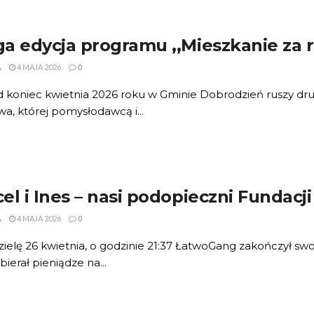
a edycja programu ,,Mieszkanie za
A
4 MAJA 2026
0
d koniec kwietnia 2026 roku w Gminie Dobrodzień ruszy dr
ywa, której pomysłodawcą i...
el i Ines – nasi podopieczni Fundacj
A
4 MAJA 2026
0
ielę 26 kwietnia, o godzinie 21:37 ŁatwoGang zakończył sw
bierał pieniądze na...