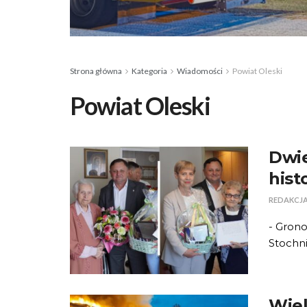
Strona główna
Kategoria
Wiadomości
Powiat Oleski
Powiat Oleski
Dwie
hist
REDAKCJ
- Grono
Stochnia
Wiel