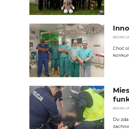
Inno
REDAKCJ
Choć ol
konkuro
Mies
funk
REDAKCJ
Do zdar
zachow