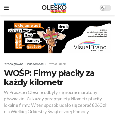
Strona główna
Wiadomości
Powiat Oleski
WOŚP: Firmy płaciły za
każdy kilometr
W Praszce i Oleśnie odbyły się nocne maratony
pływackie. Za każdy przepłynięty kilometr płaciły
lokalne firmy. W ten sposób udało się zebrać 8260 zł
dla Wielkiej Orkiestry Świątecznej Pomocy.