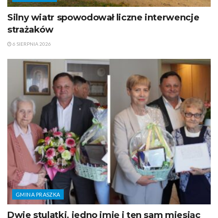
Silny wiatr spowodował liczne interwencje
strażaków
6 SIERPNIA 2026
GMINA PRASZKA
Dwie stulatki, jedno imię i ten sam miesiąc