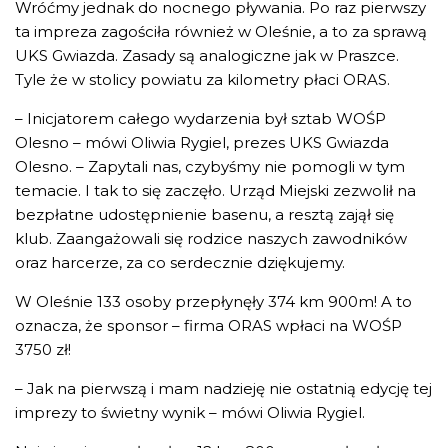
Wróćmy jednak do nocnego pływania. Po raz pierwszy
ta impreza zagościła również w Oleśnie, a to za sprawą
UKS Gwiazda. Zasady są analogiczne jak w Praszce.
Tyle że w stolicy powiatu za kilometry płaci ORAS.
– Inicjatorem całego wydarzenia był sztab WOŚP
Olesno – mówi Oliwia Rygiel, prezes UKS Gwiazda
Olesno. – Zapytali nas, czybyśmy nie pomogli w tym
temacie. I tak to się zaczęło. Urząd Miejski zezwolił na
bezpłatne udostępnienie basenu, a resztą zajął się
klub. Zaangażowali się rodzice naszych zawodników
oraz harcerze, za co serdecznie dziękujemy.
W Oleśnie 133 osoby przepłynęły 374 km 900m! A to
oznacza, że sponsor – firma ORAS wpłaci na WOŚP
3750 zł!
– Jak na pierwszą i mam nadzieję nie ostatnią edycję tej
imprezy to świetny wynik – mówi Oliwia Rygiel.