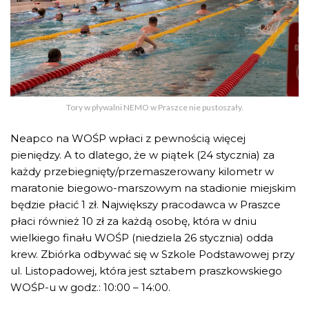
Tory w pływalni NEMO w Praszce nie pustoszały.
Neapco na WOŚP wpłaci z pewnością więcej
pieniędzy. A to dlatego, że w piątek (24 stycznia) za
każdy przebiegnięty/przemaszerowany kilometr w
maratonie biegowo-marszowym na stadionie miejskim
będzie płacić 1 zł. Największy pracodawca w Praszce
płaci również 10 zł za każdą osobę, która w dniu
wielkiego finału WOŚP (niedziela 26 stycznia) odda
krew. Zbiórka odbywać się w Szkole Podstawowej przy
ul. Listopadowej, która jest sztabem praszkowskiego
WOŚP-u w godz.: 10:00 – 14:00.