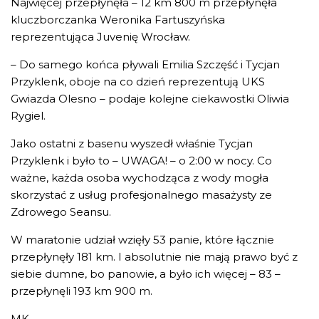
Najwięcej przepłynęła – 12 km 800 m przepłynęła
kluczborczanka Weronika Fartuszyńska
reprezentująca Juvenię Wrocław.
– Do samego końca pływali Emilia Szczęść i Tycjan
Przyklenk, oboje na co dzień reprezentują UKS
Gwiazda Olesno – podaje kolejne ciekawostki Oliwia
Rygiel.
Jako ostatni z basenu wyszedł właśnie Tycjan
Przyklenk i było to – UWAGA! – o 2:00 w nocy. Co
ważne, każda osoba wychodząca z wody mogła
skorzystać z usług profesjonalnego masażysty ze
Zdrowego Seansu.
W maratonie udział wzięły 53 panie, które łącznie
przepłynęły 181 km. I absolutnie nie mają prawo być z
siebie dumne, bo panowie, a było ich więcej – 83 –
przepłynęli 193 km 900 m.
MK