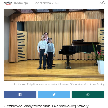
A
Redakcja
22 czerwca 2026
A
Pani Irena Żołędź ze swoimi uczniami Pawłem Góreckim i Marcinem Sroką.
Uczniowie klasy fortepianu Państwowej Szkoły