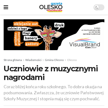
Strona główna
Wiadomości
Gmina Olesno
Olesno
Uczniowie z muzycznymi
nagrodami
Coraz bliżej końca roku szkolnego. To dobra okazja na
podsumowania. Zwłaszcza, że uczniowie Państwowej
Szkoły Muzycznej I stopnia mają się czym pochwalić.