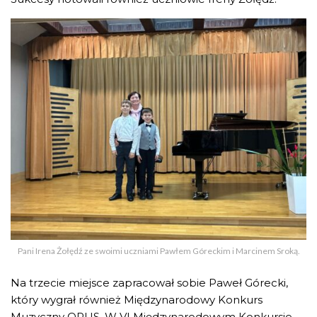
Pani Irena Żołędź ze swoimi uczniami Pawłem Góreckim i Marcinem Sroką.
Na trzecie miejsce zapracował sobie Paweł Górecki,
który wygrał również Międzynarodowy Konkurs
Muzyczny OPUS. W VI Międzynarodowym Konkursie