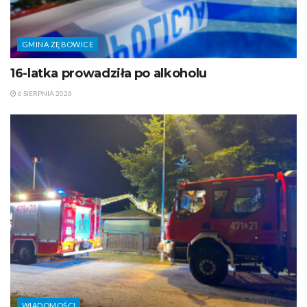
GMINA ZĘBOWICE
16-latka prowadziła po alkoholu
6 SIERPNIA 2026
WIADOMOŚCI