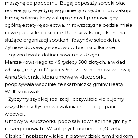
maszynę do popcornu. Bugaj doposaży sołecki plac
rekreacyjny w jedyną w gminie tyrolkę. Janinów zakupi
lampę solarną. Łazy zakupią sprzęt poprawiający
ogólną estetykę sołectwa. Mirowszczyzna będzie miała
nowe parasole biesiadne. Rudniki zakupią akcesoria
służące organizacji spotkań i festynów sołeckich, a
Żytniów doposaży sołectwo w bramki piłkarskie.
– Łączna kwota dofinansowania z Urzędu
Marszałkowskiego to 45 tysięcy 500 złotych, a wkład
własny gminy to 17 tysięcy 500 złotych – mówi wicewójt
Anna Sekienda, która umowę w Kluczborku
podpisywała wspólnie ze skarbniczką gminy Beatą
Wolf-Morawiak.
– Życzymy szybkiej realizacji i oczywiście kibicujemy
wszystkim sołtysom w działaniach – dodaje pani
wicewójt.
Umowy w Kluczborku podpisały również inne gminy z
naszego powiatu. W kolejnych numerach „Gazety
Oleskiej” napiszemy, jakie inicjatywy dzięki tym środkom