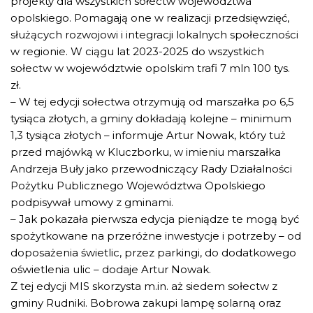
projekty dla wszystkich sołectw województwa
opolskiego. Pomagają one w realizacji przedsięwzięć,
służących rozwojowi i integracji lokalnych społeczności
w regionie. W ciągu lat 2023-2025 do wszystkich
sołectw w województwie opolskim trafi 7 mln 100 tys.
zł.
– W tej edycji sołectwa otrzymują od marszałka po 6,5
tysiąca złotych, a gminy dokładają kolejne – minimum
1,3 tysiąca złotych – informuje Artur Nowak, który tuż
przed majówką w Kluczborku, w imieniu marszałka
Andrzeja Buły jako przewodniczący Rady Działalności
Pożytku Publicznego Województwa Opolskiego
podpisywał umowy z gminami.
– Jak pokazała pierwsza edycja pieniądze te mogą być
spożytkowane na przeróżne inwestycje i potrzeby – od
doposażenia świetlic, przez parkingi, do dodatkowego
oświetlenia ulic – dodaje Artur Nowak.
Z tej edycji MIS skorzysta m.in. aż siedem sołectw z
gminy Rudniki. Bobrowa zakupi lampę solarną oraz