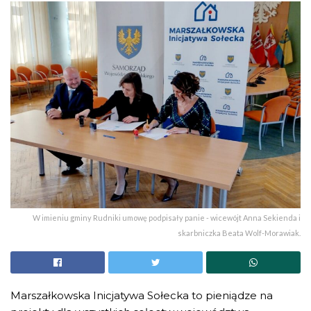
W imieniu gminy Rudniki umowę podpisały panie - wicewójt Anna Sekienda i
skarbniczka Beata Wolf-Morawiak.
Marszałkowska Inicjatywa Sołecka to pieniądze na