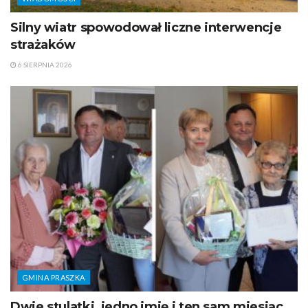
Silny wiatr spowodował liczne interwencje
strażaków
6 SIERPNIA 2026
GMINA PRASZKA
Dwie stulatki, jedno imię i ten sam miesiąc