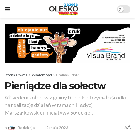
Strona główna
Wiadomości
Gmina Rudniki
Pieniądze dla sołectw
Aż siedem sołectw z gminy Rudniki otrzymało środki
na realizację działań w ramach II edycji
Marszałkowskiej Inicjatywy Sołeckiej.
A
Redakcja
12 maja 2023
A