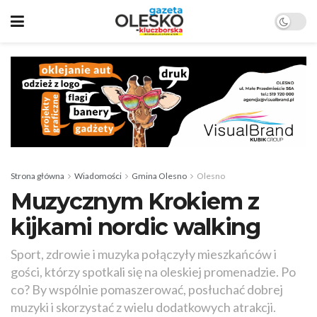
Strona główna
Wiadomości
Gmina Olesno
Olesno
Muzycznym Krokiem z
kijkami nordic walking
Sport, zdrowie i muzyka połączyły mieszkańców i
gości, którzy spotkali się na oleskiej promenadzie. Po
co? By wspólnie pomaszerować, posłuchać dobrej
muzyki i skorzystać z wielu dodatkowych atrakcji.