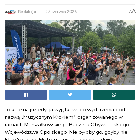
A
Redakcja
27 czerwca 2026
A
To kolejna już edycja wyjątkowego wydarzenia pod
nazwą „Muzycznym Krokiem”, organizowanego w
ramach Marszałkowskiego Budżetu Obywatelskiego
Województwa Opolskiego. Nie byłoby go, gdyby nie
Klub Sportów Ekstremalnych, gdyby nie dwie