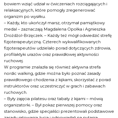
bowiem wziąć udział w ćwiczeniach rozciągających i
relaksacyjnych, które pomogły zregenerować
organizm po wysiłku.
– Każdy, kto ukończył marsz, otrzymał pamiątkowy
medal – zaznaczają Magdalena Opołka i Agnieszka
Drożdżol-Brzęczek. – Każdy też mógł odwiedzić strefę
fizjoterapeutyczną. Czterech wykwalifikowanych
fizjoterapeutów udzielało porad dotyczących zdrowia,
profilaktyki urazów oraz prawidłowej aktywności
ruchowej.
W programie znalazła się również aktywna strefa
nordic walking, gdzie można było poznać zasady
prawidłowego chodzenia z kijkami, skorzystać z porad
instruktorów oraz uczestniczyć w grach i zabawach
ruchowych.
– Były zajęcia pilatesu oraz tabaty z kijami – mówią
organizatorki. – Był pokaz pierwszej pomocy oraz
stanowisko, gdzie specjaliści prezentowali podstawowe
zasady ratowania życia i odpowiadali na pytania