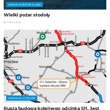
GMINA GORZÓW ŚLĄSKI
Wielki pożar stodoły
7 LIPCA 2026
GMINA KLUCZBORK
Rusza budowa kolejnego odcinka S11. Jest