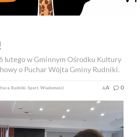
ą
26 lutego w Gminnym Ośrodku Kultury
zachowy o Puchar Wójta Gminy Rudniki.
0
A
ltura
,
Rudniki
,
Sport
,
Wiadomości
A