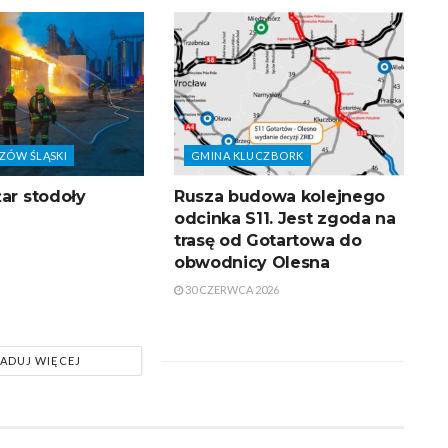
ZÓW ŚLĄSKI
GMINA KLUCZBORK
ar stodoły
Rusza budowa kolejnego
odcinka S11. Jest zgoda na
trasę od Gotartowa do
obwodnicy Olesna
30 CZERWCA 2026
ADUJ WIĘCEJ