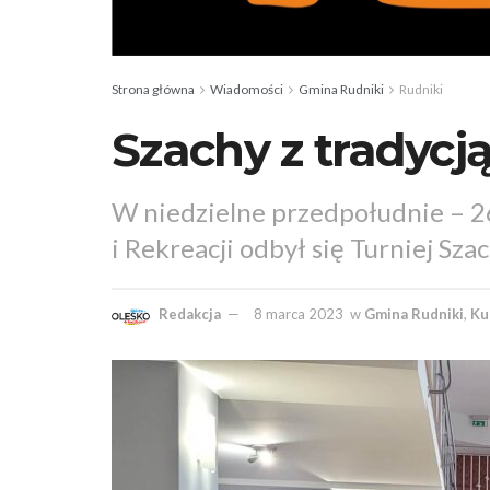
Strona główna
Wiadomości
Gmina Rudniki
Rudniki
Szachy z tradycj
W niedzielne przedpołudnie – 
i Rekreacji odbył się Turniej S
Redakcja
8 marca 2023
w
Gmina Rudniki
,
Ku