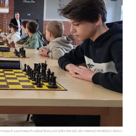
rniejach szachowych udział biorą nie tylko dorośli, ale również młodzież i dzieci.