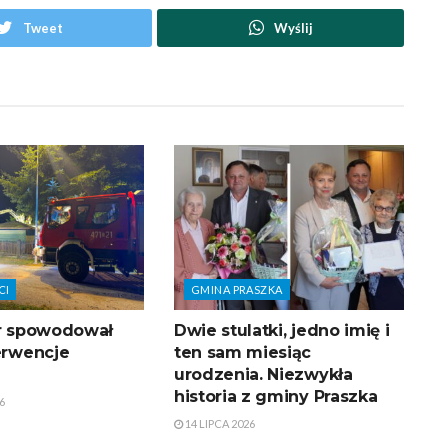
Tweet
Wyślij
CI
GMINA PRASZKA
tr spowodował
Dwie stulatki, jedno imię i
terwencje
ten sam miesiąc
urodzenia. Niezwykła
historia z gminy Praszka
6
14 LIPCA 2026