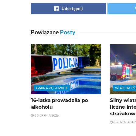
Udostępnij
Powiązane
Posty
GMINA ZĘBOWICE
WIADOMOŚ
16-latka prowadziła po
Silny wia
alkoholu
liczne in
strażaków
6 SIERPNIA 2026
6 SIERPNIA 202