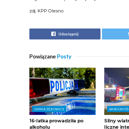
zdj. KPP Olesno
Udostępnij
Powiązane
Posty
GMINA ZĘBOWICE
WIADOMOŚ
16-latka prowadziła po
Silny wia
alkoholu
liczne in