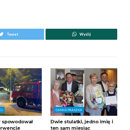
Tweet
Wyślij
CI
GMINA PRASZKA
tr spowodował
Dwie stulatki, jedno imię i
terwencje
ten sam miesiąc