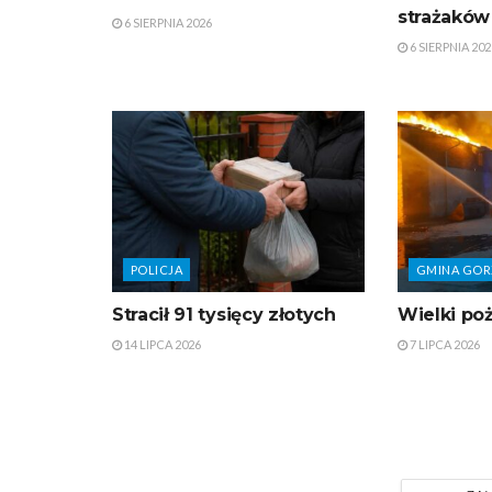
strażaków
6 SIERPNIA 2026
6 SIERPNIA 202
POLICJA
GMINA GOR
Stracił 91 tysięcy złotych
Wielki poż
14 LIPCA 2026
7 LIPCA 2026