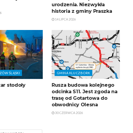
urodzenia. Niezwykła
historia z gminy Praszka
6
14 LIPCA 2026
ZÓW ŚLĄSKI
GMINA KLUCZBORK
ar stodoły
Rusza budowa kolejnego
odcinka S11. Jest zgoda na
trasę od Gotartowa do
obwodnicy Olesna
30 CZERWCA 2026