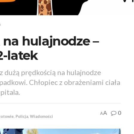
ń
na hulajnodze –
-latek
z dużą prędkością na hulajnodze
ypadkowi. Chłopiec z obrażeniami ciała
pitala.
0
A
A
gotowie
,
Policja
,
Wiadomości