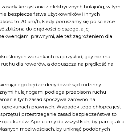
ą zasady korzystania z elektrycznych hulajnóg, w tym
ienie bezpieczeństwa użytkowników i innych
kość to 20 km/h, kiedy poruszamy się po ścieżce
 zbliżona do prędkości pieszego, a jej
sekwencjami prawnymi, ale też zagrożeniem dla
w określonych warunkach na przykład, gdy nie ma
a ruchu dla rowerów, a dopuszczalna prędkość na
o kierującego będzie decydował sąd rodzinny –
rycznymi hulajnogami podlega przepisom ruchu
łamanie tych zasad spoczywa zarówno na
 na opiekunach prawnych. Wypadek tego chłopca jest
przętu i przestrzeganie zasad bezpieczeństwa to
y opiekunów. Apelujemy do wszystkich, by pamiętali o
własnych możliwościach, by uniknąć podobnych