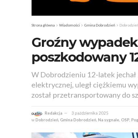
Strona główna
Wiadomości
Gmina Dobrodzień
Dobrodzie
Groźny wypadek 
poszkodowany 12
W Dobrodzieniu 12-latek jechał 
elektrycznej, uległ ciężkiemu w
został przetransportowany do sz
Redakcja
3 października 2025
w
Dobrodzień
,
Gmina Dobrodzień
,
Na sygnale
,
OSP
,
Po