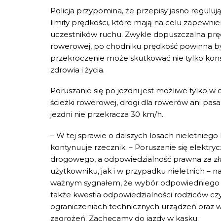
Policja przypomina, że przepisy jasno reguluj
limity prędkości, które mają na celu zapewn
uczestników ruchu. Zwykle dopuszczalna pręd
rowerowej, po chodniku prędkość powinna być
przekroczenie może skutkować nie tylko kon
zdrowia i życia.
Poruszanie się po jezdni jest możliwe tylko 
ścieżki rowerowej, drogi dla rowerów ani pas
jezdni nie przekracza 30 km/h.
– W tej sprawie o dalszych losach nieletnieg
kontynuuje rzecznik. – Poruszanie się elekt
drogowego, a odpowiedzialność prawna za z
użytkowniku, jak i w przypadku nieletnich –
ważnym sygnałem, że wybór odpowiedniego s
także kwestia odpowiedzialności rodziców cz
ograniczeniach technicznych urządzeń oraz 
zagrożeń. Zachęcamy do jazdy w kasku.