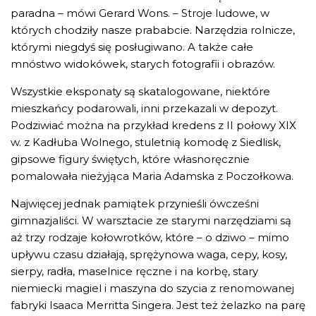
paradna – mówi Gerard Wons. – Stroje ludowe, w
których chodziły nasze prababcie. Narzędzia rolnicze,
którymi niegdyś się posługiwano. A także całe
mnóstwo widokówek, starych fotografii i obrazów.
Wszystkie eksponaty są skatalogowane, niektóre
mieszkańcy podarowali, inni przekazali w depozyt.
Podziwiać można na przykład kredens z II połowy XIX
w. z Kadłuba Wolnego, stuletnią komodę z Siedlisk,
gipsowe figury świętych, które własnoręcznie
pomalowała nieżyjąca Maria Adamska z Poczołkowa.
Najwięcej jednak pamiątek przynieśli ówcześni
gimnazjaliści. W warsztacie ze starymi narzędziami są
aż trzy rodzaje kołowrotków, które – o dziwo – mimo
upływu czasu działają, sprężynowa waga, cepy, kosy,
sierpy, radła, maselnice ręczne i na korbę, stary
niemiecki magiel i maszyna do szycia z renomowanej
fabryki Isaaca Merritta Singera. Jest też żelazko na parę