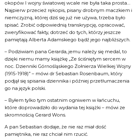
okopów I wojny światowej wcale nie była taka prosta…
Najpierw przecież rękopis, pisany drobnym maczkiem i
niemczyzną, której dziś się już nie używa, trzeba było
spisać. Zrobić odpowiednią transkrypcję, opracować,
zweryfikować fakty, dotrzeć do tych, którzy jeszcze
pamiętają Alberta Adamskiego bądź jego najbliższych.
– Podziwiam pana Gerarda, jemu należy się medal, to
dzięki niemu mamy książkę „Ze ściśniętym sercem w
noc. Dzienniki Górnośląskiego Żołnierza Wielkiej Wojny
(1915-1918)” – mówi dr Sebastian Rosenbaum, który
podjął się spisania dziennika i później przetłumaczenia
go na język polski.
– Byłem tylko tym ostatnim ogniwem w łańcuchu,
które doprowadziło do wydania tej książki – mówi ze
skromnością Gerard Wons.
A pan Sebastian dodaje, że nie raz miał dość
pamiętnika, nie raz chciał nim rzucić.