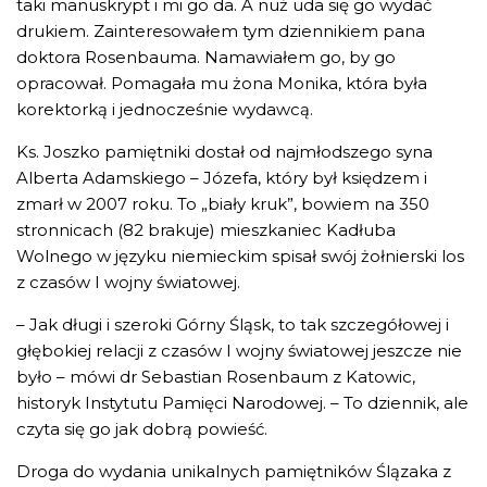
taki manuskrypt i mi go da. A nuż uda się go wydać
drukiem. Zainteresowałem tym dziennikiem pana
doktora Rosenbauma. Namawiałem go, by go
opracował. Pomagała mu żona Monika, która była
korektorką i jednocześnie wydawcą.
Ks. Joszko pamiętniki dostał od najmłodszego syna
Alberta Adamskiego – Józefa, który był księdzem i
zmarł w 2007 roku. To „biały kruk”, bowiem na 350
stronnicach (82 brakuje) mieszkaniec Kadłuba
Wolnego w języku niemieckim spisał swój żołnierski los
z czasów I wojny światowej.
– Jak długi i szeroki Górny Śląsk, to tak szczegółowej i
głębokiej relacji z czasów I wojny światowej jeszcze nie
było – mówi dr Sebastian Rosenbaum z Katowic,
historyk Instytutu Pamięci Narodowej. – To dziennik, ale
czyta się go jak dobrą powieść.
Droga do wydania unikalnych pamiętników Ślązaka z