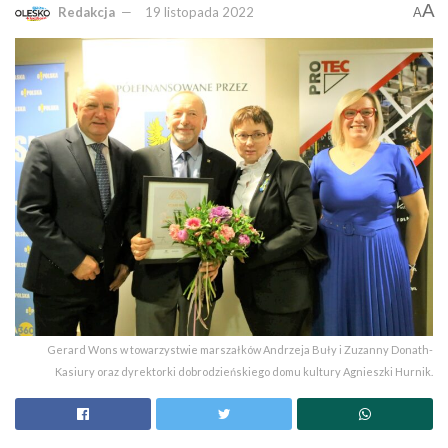
A
Redakcja
19 listopada 2022
A
Gerard Wons w towarzystwie marszałków Andrzeja Buły i Zuzanny Donath-
Kasiury oraz dyrektorki dobrodzieńskiego domu kultury Agnieszki Hurnik.