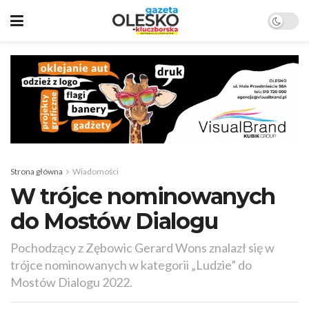
Strona główna
Wiadomości
W trójce nominowanych
do Mostów Dialogu
Pochodzący z Zębowic Gerard Wons znalazł się w
trójce nominowanych w kategorii „Ludzie” do
Mostów Dialogu 2022.