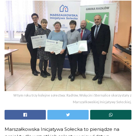
W tym roku trzy kolejne sołectwa: Radłów, Wolęcin i Sternalice skorzystały z
Marszałkowskiej Inicjatywy Sołeckiej.
Marszałkowska Inicjatywa Sołecka to pieniądze na