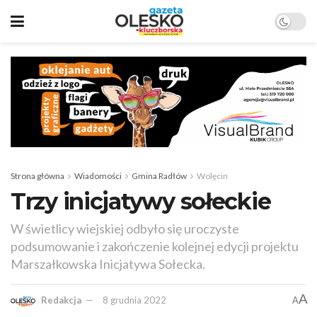
Strona główna
Wiadomości
Gmina Radłów
Wolęcin
Trzy inicjatywy sołeckie
W świetlicy wiejskiej odbyło się uroczyste
podsumowanie i zakończenie kolejnej edycji projektu
Marszałkowska Inicjatywa Sołecka.
A
Redakcja
8 grudnia 2022
A