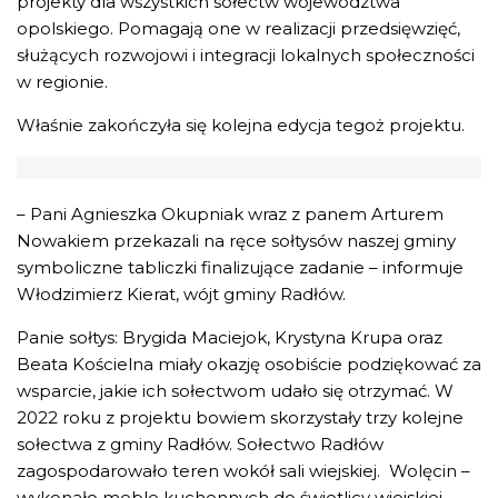
projekty dla wszystkich sołectw województwa
opolskiego. Pomagają one w realizacji przedsięwzięć,
służących rozwojowi i integracji lokalnych społeczności
w regionie.
Właśnie zakończyła się kolejna edycja tegoż projektu.
– Pani Agnieszka Okupniak wraz z panem Arturem
Nowakiem przekazali na ręce sołtysów naszej gminy
symboliczne tabliczki finalizujące zadanie – informuje
Włodzimierz Kierat, wójt gminy Radłów.
Panie sołtys: Brygida Maciejok, Krystyna Krupa oraz
Beata Kościelna miały okazję osobiście podziękować za
wsparcie, jakie ich sołectwom udało się otrzymać. W
2022 roku z projektu bowiem skorzystały trzy kolejne
sołectwa z gminy Radłów. Sołectwo Radłów
zagospodarowało teren wokół sali wiejskiej. Wolęcin –
wykonało meble kuchennych do świetlicy wiejskiej,