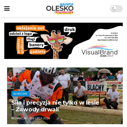
BOBROWA
Siła i precyzja nie tylko w lesie
– Zawody drwali
REDAKCJA
8 LIPCA 2024