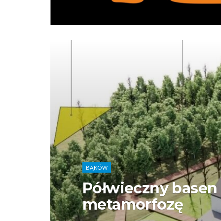
BĄKÓW
Półwieczny basen 
metamorfozę